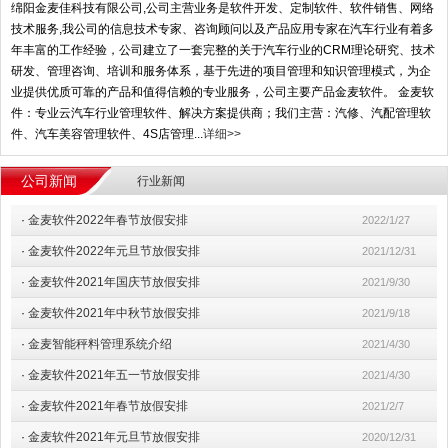
绵阳金麦佳科技有限公司,公司主营业务是软件开发、定制软件、软件销售、网络
技术服务,我公司的信息技术专家、咨询顾问以及产品应用专家在汽车行业有着多
年丰富的工作经验，公司建立了一套完整的关于汽车行业的CRM理论研究、技术
研发、管理咨询、培训和服务体系，基于先进的项目管理和知识管理模式，为企
业提供优质可靠的产品和值得信赖的专业服务，公司主要产品金麦软件。 金麦软
件：专业云汽车行业管理软件、解决方案提供商；我们主营：汽修、汽配管理软
件、汽车美容管理软件、4S店管理...
详细>>
公司新闻
行业新闻
·
金麦软件2022年春节放假安排
2022/1/27
·
金麦软件2022年元旦节放假安排
2021/12/31
·
金麦软件2021年国庆节放假安排
2021/9/30
·
金麦软件2021年中秋节放假安排
2021/9/18
·
金麦智能秤料管理系统介绍
2021/4/30
·
金麦软件2021年五一节放假安排
2021/4/30
·
金麦软件2021年春节放假安排
2021/2/7
·
金麦软件2021年元旦节放假安排
2020/12/31