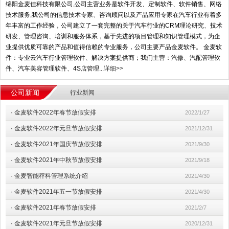
绵阳金麦佳科技有限公司,公司主营业务是软件开发、定制软件、软件销售、网络
技术服务,我公司的信息技术专家、咨询顾问以及产品应用专家在汽车行业有着多
年丰富的工作经验，公司建立了一套完整的关于汽车行业的CRM理论研究、技术
研发、管理咨询、培训和服务体系，基于先进的项目管理和知识管理模式，为企
业提供优质可靠的产品和值得信赖的专业服务，公司主要产品金麦软件。 金麦软
件：专业云汽车行业管理软件、解决方案提供商；我们主营：汽修、汽配管理软
件、汽车美容管理软件、4S店管理...
详细>>
公司新闻
行业新闻
·
金麦软件2022年春节放假安排
2022/1/27
·
金麦软件2022年元旦节放假安排
2021/12/31
·
金麦软件2021年国庆节放假安排
2021/9/30
·
金麦软件2021年中秋节放假安排
2021/9/18
·
金麦智能秤料管理系统介绍
2021/4/30
·
金麦软件2021年五一节放假安排
2021/4/30
·
金麦软件2021年春节放假安排
2021/2/7
·
金麦软件2021年元旦节放假安排
2020/12/31