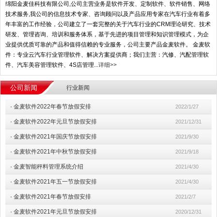
绵阳金麦佳科技有限公司,公司主营业务是软件开发、定制软件、软件销售、网络
技术服务,我公司的信息技术专家、咨询顾问以及产品应用专家在汽车行业有着多
年丰富的工作经验，公司建立了一套完整的关于汽车行业的CRM理论研究、技术
研发、管理咨询、培训和服务体系，基于先进的项目管理和知识管理模式，为企
业提供优质可靠的产品和值得信赖的专业服务，公司主要产品金麦软件。 金麦软
件：专业云汽车行业管理软件、解决方案提供商；我们主营：汽修、汽配管理软
件、汽车美容管理软件、4S店管理...
详细>>
公司新闻
行业新闻
·
金麦软件2022年春节放假安排
2022/1/27
·
金麦软件2022年元旦节放假安排
2021/12/31
·
金麦软件2021年国庆节放假安排
2021/9/30
·
金麦软件2021年中秋节放假安排
2021/9/18
·
金麦智能秤料管理系统介绍
2021/4/30
·
金麦软件2021年五一节放假安排
2021/4/30
·
金麦软件2021年春节放假安排
2021/2/7
·
金麦软件2021年元旦节放假安排
2020/12/31