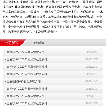
绵阳金麦佳科技有限公司,公司主营业务是软件开发、定制软件、软件销售、网络
技术服务,我公司的信息技术专家、咨询顾问以及产品应用专家在汽车行业有着多
年丰富的工作经验，公司建立了一套完整的关于汽车行业的CRM理论研究、技术
研发、管理咨询、培训和服务体系，基于先进的项目管理和知识管理模式，为企
业提供优质可靠的产品和值得信赖的专业服务，公司主要产品金麦软件。 金麦软
件：专业云汽车行业管理软件、解决方案提供商；我们主营：汽修、汽配管理软
件、汽车美容管理软件、4S店管理...
详细>>
公司新闻
行业新闻
·
金麦软件2022年春节放假安排
2022/1/27
·
金麦软件2022年元旦节放假安排
2021/12/31
·
金麦软件2021年国庆节放假安排
2021/9/30
·
金麦软件2021年中秋节放假安排
2021/9/18
·
金麦智能秤料管理系统介绍
2021/4/30
·
金麦软件2021年五一节放假安排
2021/4/30
·
金麦软件2021年春节放假安排
2021/2/7
·
金麦软件2021年元旦节放假安排
2020/12/31